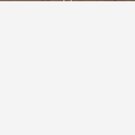
Über uns
DAS PRAXISTEAM
Herzlich willkommen
Tierärztin Patricia Roesner
Ich beendete mein Studium der Veterinärmedizin in
Leipzig im Januar 1994. Von 1994 bis 2019 war ich in
verschiedenen Gemischt- und Kleintierpraxen sowie
im Beratungsdienst der Thüringer Tierseuchenkasse
tätig. Ein Schwerpunkt meiner Tätigkeit war die